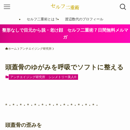
セルフ二重術とは？
渡辺数代のプロフィール
整形なしで目元から脱・老け顔 セルフ二重術７日間無料メルマ
ガ
ホーム
アンチエイジング研究所
頭蓋骨のゆがみを呼吸でソフトに整える
アンチエイジング研究所
シンメトリー美人®️
*・*・*・*・*・*・*・*・*・*・*・*・*・
頭蓋骨の歪みを