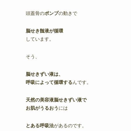
頭蓋骨の
ポンプ
の動きで
脳せき髄液
が
循環
しています。
そう、
脳せきずい液
は、
呼吸
によって
循環する
んです。
天然の美容液脳せきずい液で
お肌がうるおう
には
とある
呼吸法
があるのです。