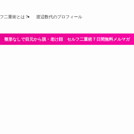
フ二重術とは？
渡辺数代のプロフィール
整形なしで目元から脱・老け顔 セルフ二重術７日間無料メルマガ