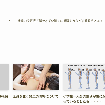
神秘の美容液「脳せきずい液」の循環をうながす呼吸法とは！
持ち良
全身を覆う第二の骨格について
小学生一人分の重さが首に
っているとしたら・・・・