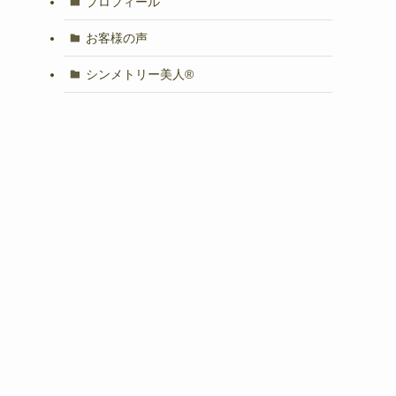
プロフィール
お客様の声
シンメトリー美人®️